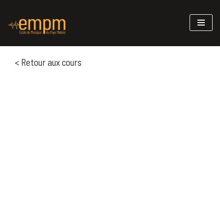
Aller
au
contenu
< Retour aux cours