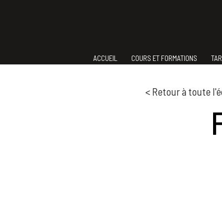
Aller
au
contenu
ACCUEIL
COURS ET FORMATIONS
TAR
< Retour à toute l'