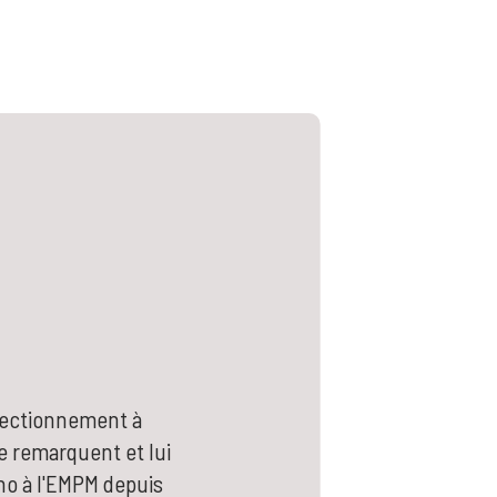
rfectionnement à
e remarquent et lui
no à l'EMPM depuis